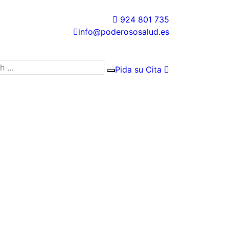
924 801 735
info@poderososalud.es
Pida su Cita