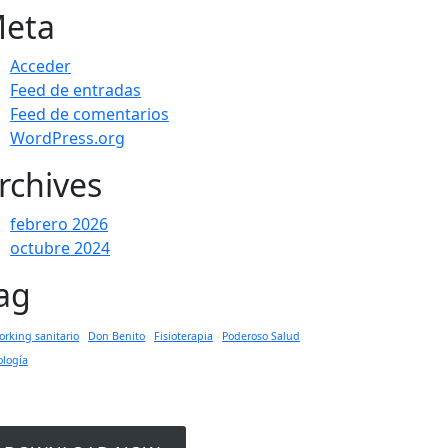
eta
Acceder
Feed de entradas
Feed de comentarios
WordPress.org
rchives
febrero 2026
octubre 2024
ag
rking sanitario
Don Benito
Fisioterapia
Poderoso Salud
ología